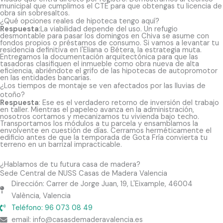
municipal que cumplimos el CTE para que obtengas tu licencia de
obra sin sobresaltos.
¿Qué opciones reales de hipoteca tengo aquí?
Respuesta
:La viabilidad depende del uso. Un refugio
desmontable para pasar los domingos en Chiva se asume con
fondos propios o préstamos de consumo. Si vamos a levantar tu
residencia definitiva en l'Eliana o Bétera, la estrategia muta.
Entregamos la documentación arquitectónica para que las
tasadoras clasifiquen el inmueble como obra nueva de alta
eficiencia, abriéndote el grifo de las hipotecas de autopromotor
en las entidades bancarias.
¿Los tiempos de montaje se ven afectados por las lluvias de
otoño?
Respuesta
: Ese es el verdadero retorno de inversión del trabajo
en taller. Mientras el papeleo avanza en la administración,
nosotros cortamos y mecanizamos tu vivienda bajo techo.
Transportamos los módulos a tu parcela y ensamblamos la
envolvente en cuestión de días. Cerramos herméticamente el
edificio antes de que la temporada de Gota Fría convierta tu
terreno en un barrizal impracticable.
¿Hablamos de tu futura casa de madera?
Sede Central de NUSS Casas de Madera Valencia
Dirección: Carrer de Jorge Juan, 19, L'Eixample, 46004
València, Valencia
Teléfono: 96 073 08 49
email: info@casasdemaderavalencia.es