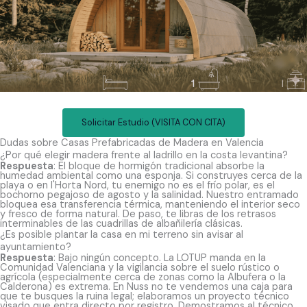
Solicitar Estudio (VISITA CON CITA)
Dudas sobre Casas Prefabricadas de Madera en Valencia
¿Por qué elegir madera frente al ladrillo en la costa levantina?
Respuesta
: El bloque de hormigón tradicional absorbe la
humedad ambiental como una esponja. Si construyes cerca de la
playa o en l'Horta Nord, tu enemigo no es el frío polar, es el
bochorno pegajoso de agosto y la salinidad. Nuestro entramado
bloquea esa transferencia térmica, manteniendo el interior seco
y fresco de forma natural. De paso, te libras de los retrasos
interminables de las cuadrillas de albañilería clásicas.
¿Es posible plantar la casa en mi terreno sin avisar al
ayuntamiento?
Respuesta
: Bajo ningún concepto. La LOTUP manda en la
Comunidad Valenciana y la vigilancia sobre el suelo rústico o
agrícola (especialmente cerca de zonas como la Albufera o la
Calderona) es extrema. En Nuss no te vendemos una caja para
que te busques la ruina legal; elaboramos un proyecto técnico
visado que entra directo por registro. Demostramos al técnico