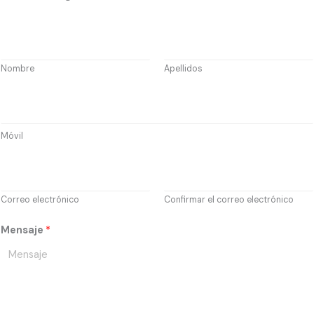
N
o
m
Nombre
Apellidos
b
M
r
ó
e
v
*
Móvil
i
C
l
o
*
r
Correo electrónico
Confirmar el correo electrónico
r
Mensaje
*
e
o
E
l
e