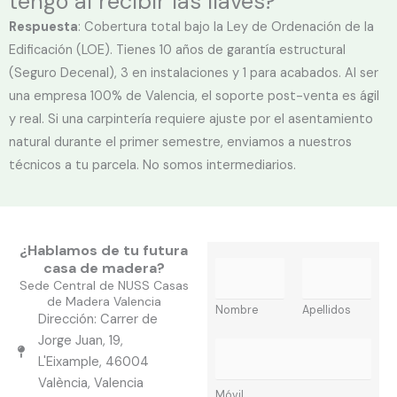
tengo al recibir las llaves?
Respuesta
: Cobertura total bajo la Ley de Ordenación de la
Edificación (LOE). Tienes 10 años de garantía estructural
(Seguro Decenal), 3 en instalaciones y 1 para acabados. Al ser
una empresa 100% de Valencia, el soporte post-venta es ágil
y real. Si una carpintería requiere ajuste por el asentamiento
natural durante el primer semestre, enviamos a nuestros
técnicos a tu parcela. No somos intermediarios.
¿Hablamos de tu futura
casa de madera?
N
Sede Central de NUSS Casas
o
de Madera Valencia
m
Nombre
Apellidos
Dirección: Carrer de
b
Jorge Juan, 19,
M
r
L'Eixample, 46004
ó
e
València, Valencia
v
*
Móvil