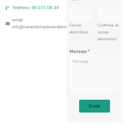
i
Teléfono: 96 073 08 49
C
l
o
*
email:
r
Correo
Confirmar el
info@casasdemaderavalencia.es
r
electrónico
correo
e
electrónico
o
Mensaje
*
E
l
e
c
t
r
ó
n
Enviar
i
c
o